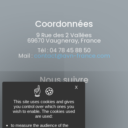
Coordonnées
9 Rue des 2 Vallées
69670 Vaugneray, France
Tél : 04 78 45 88 50
Mail :
contact@avn-france.com
Nous suivre
X
This site uses cookies and gives
you control over which ones you
wish to enable. The cookies used
are used:
to measure the audience of the