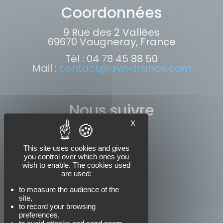
Coordonnées
9 Rue des 2 Vallées
69670 Vaugneray, France
Tél : 04 78 45 88 50
Mail :
contact@avn-france.com
Nous suivre
X
This site uses cookies and gives
you control over which ones you
wish to enable. The cookies used
are used:
to measure the audience of the
site,
to record your browsing
preferences,