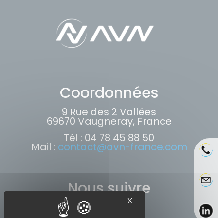
Coordonnées
9 Rue des 2 Vallées
69670 Vaugneray, France
Tél : 04 78 45 88 50
Mail :
contact@avn-france.com
Nous suivre
X